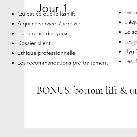
Jour 1
Les 
Qu'est-ce que le lashlift
L'équ
À qui ce service s'adresse
Le s
L'anatomie des yeux
Les 
Dossier client
Hygiè
Ethique professionnelle
Les 
Les recommandations pré-traitement
BONUS: bottom lift & un