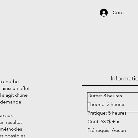
Connexion
Informati
sa courbe
ainsi un effet
 s’agit d’une
Durée: 8 heures
te demande
Théorie: 3 heures
Pratique: 5 heures
ve aux
Coût: 580$ +tx
un résultat
es méthodes
Pré requis: Aucun
ves possibles