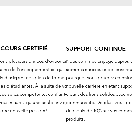
 COURS CERTIFIÉ
SUPPORT CONTINUE
ns plusieurs années d'expérience
Nous sommes engagé auprès de
aine de l'enseignement ce qui
sommes soucieuse de leurs réus
is d'adapter nos plan de formation
pourquoi vous pourrez chemine
pes d'étudiantes. À la suite de votre
nouvelle carrière en étant supp
vous serez compétente, confiante
créant des liens solides avec no
Vous n'aurez qu'une seule envie,
communauté. De plus, vous pou
otre nouvelle passion!
du rabais de 10% sur vos com
produits.