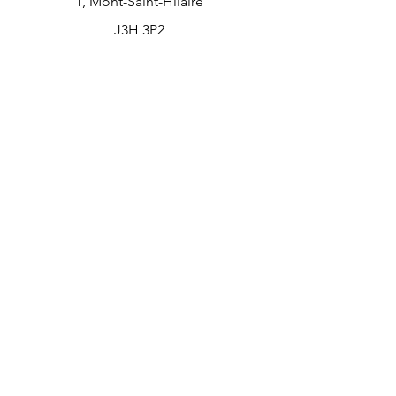
1, Mont-Saint-Hilaire
J3H 3P2
info@latelierprive.ca
Tél :
514-799-8506
Heures d'ouverture
Lun. - jeu: 10h-16h
Ven.-dim: sur rendez-vous
Contact