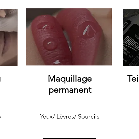
g
Maquillage
Tei
permanent
o
Yeux/ Lèvres/ Sourcils