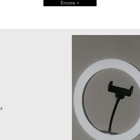
Encore +
ns