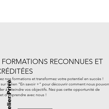
 FORMATIONS RECONNUES ET
RÉDITÉES
ez nos formations et transformez votre potentiel en succès !
L'Atelier Privé
 sur le lien "En savoir +" pour découvrir comment nous pouvo
der à atteindre vos objectifs. Nez pas cette opportunité de
 et d'apprendre avec nous !